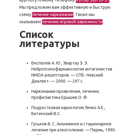
круглосуточному телефону
8 (958) 580-59-37
.
Мы предложим вам эффективную и быструю
схему
лечение наркомании
. Также мы
оказываем
лечение игровой зависимости
.
Список
литературы
Беспалов А. Ю., Звартау Э. Э.
Нейропсихофармакология антагонистов
NMDA-рецепторов. — СПб.: Невский
Диалект. — 2000. — 297 с.
Наркомании проявления, лечение,
профилактика Ерышев О. Ф
Подростковая наркология Личко А.Е.,
Битенский В.С
Гуськов B. C. Анонимное и стационарное
лечение при алкоголизме. — Пермь, 1990.