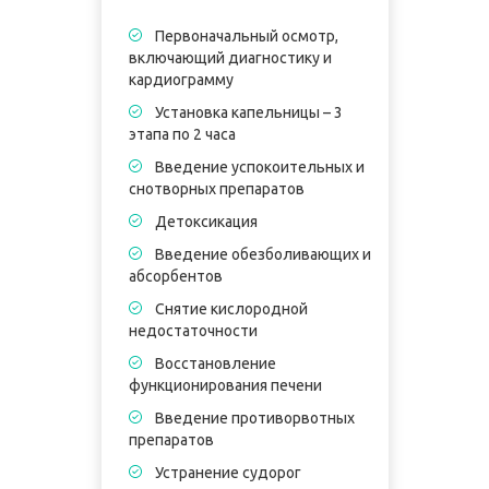
Первоначальный осмотр,
включающий диагностику и
кардиограмму
Установка капельницы – 3
этапа по 2 часа
в
Введение успокоительных и
к
снотворных препаратов
Детоксикация
э
Введение обезболивающих и
абсорбентов
п
Снятие кислородной
недостаточности
Восстановление
П
функционирования печени
5
Введение противорвотных
В
препаратов
в
Устранение судорог