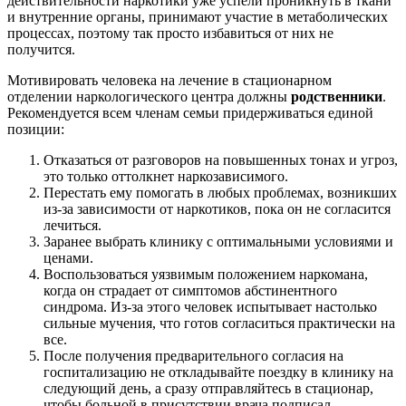
действительности наркотики уже успели проникнуть в ткани
и внутренние органы, принимают участие в метаболических
процессах, поэтому так просто избавиться от них не
получится.
Мотивировать человека на лечение в стационарном
отделении наркологического центра должны
родственники
.
Рекомендуется всем членам семьи придерживаться единой
позиции:
Отказаться от разговоров на повышенных тонах и угроз,
это только оттолкнет наркозависимого.
Перестать ему помогать в любых проблемах, возникших
из-за зависимости от наркотиков, пока он не согласится
лечиться.
Заранее выбрать клинику с оптимальными условиями и
ценами.
Воспользоваться уязвимым положением наркомана,
когда он страдает от симптомов абстинентного
синдрома. Из-за этого человек испытывает настолько
сильные мучения, что готов согласиться практически на
все.
После получения предварительного согласия на
госпитализацию не откладывайте поездку в клинику на
следующий день, а сразу отправляйтесь в стационар,
чтобы больной в присутствии врача подписал